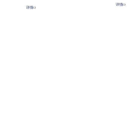
详情
详情
Shar
Share
Qzone
Sina
WeChat
Amazon
Weibo
Wish
List