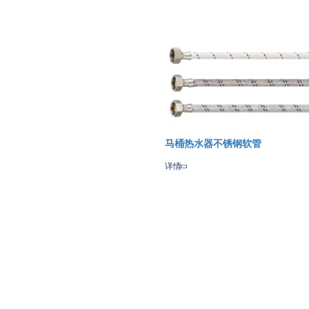
List
e
Qzone
Sina
WeChat
Amazon
Weibo
Wish
List
马桶热水器不锈钢软管
详情
Share
Qzone
Sina
WeChat
Ama
Weibo
Wish
List