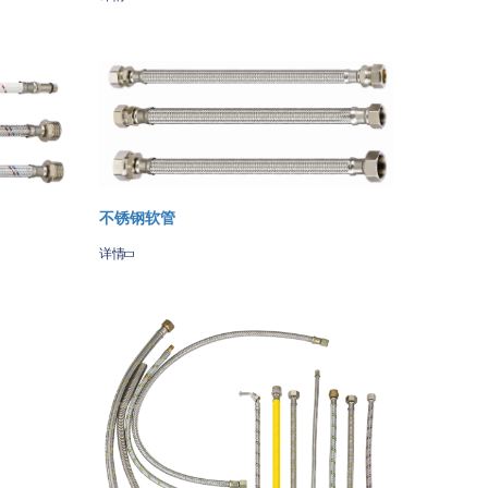
Share
Qzone
Sina
WeChat
Amazon
Weibo
Wish
List
不锈钢软管
详情
Share
Qzone
Sina
WeChat
Amazon
zon
Weibo
Wish
List