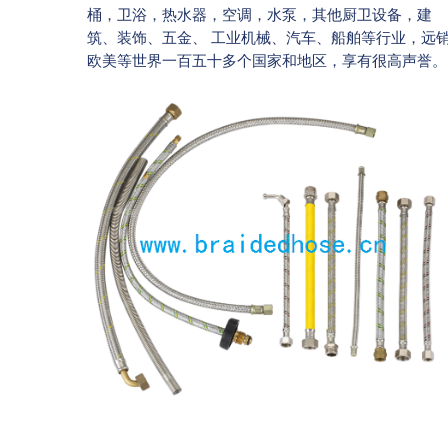
桶，卫浴，热水器，空调，水泵，其他厨卫设备，建
编织管 HFO-001
筑、装饰、五金、 工业机械、汽车、船舶等行业，远
欧美等世界一百五十多个国家和地区，享有很高声誉。
管或
主要
编织管 HFO-001
洒等
编织管按照使用用途在可以分为单头管、编织
管、淋浴管（花洒软管）。 单头管主要是用
于龙头，洗菜盆等厨卫五金，它的名字源于一
端有外牙，也称杆子， 单头管在编织…
详情