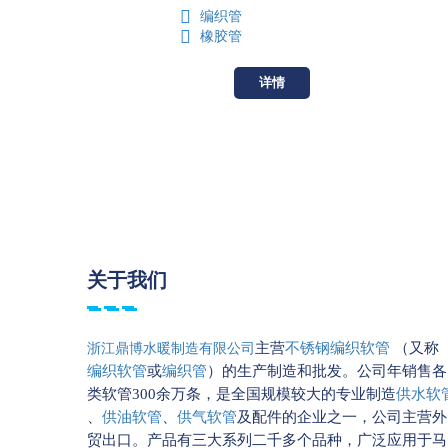
编织管
橡胶管
详情
关于我们
主营
不锈钢编织软管
（又称
浙江鼎博水暖制造有限公司
编织软管
或
编织管
）的生产制造和批发。公司年销售各
类软管300余万条，是全国规模较大的专业制造
供水软
、
供油软管
、
供气软管
及配件的企业之一，公司主营外
贸出口。产品有三大系列二千多个品种，广泛应用于马