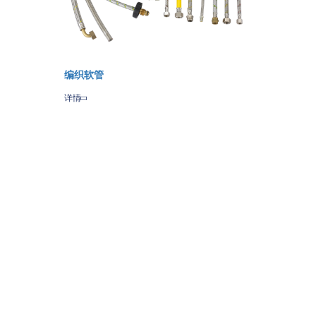
编织软管
详情
Share
Qzone
Sina
WeChat
Amazon
Weibo
Wish
List