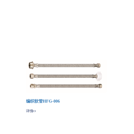
编织软管HFG-006
详情
Share
Qzone
Sina
WeChat
Amazon
Weibo
Wish
List